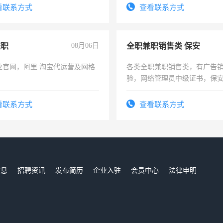
看联系方式
查看联系方式
兼职
08月06日
全职兼职销售类 保安
业官网，阿里 淘宝代运营及网格
各类全职兼职销售类，有广告
验，网络管理员中级证书，保
队长，形象岗或幼儿园保安，
有高低压电工证和十几年工作
看联系方式
查看联系方式
信息
招聘资讯
发布简历
企业入驻
会员中心
法律申明
们