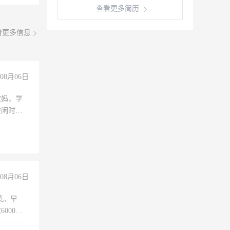
查看更多简历
看更多信息
08月06日
宝妈，学
空闲时
成问题，
没问题！
08月06日
菜。早
000以