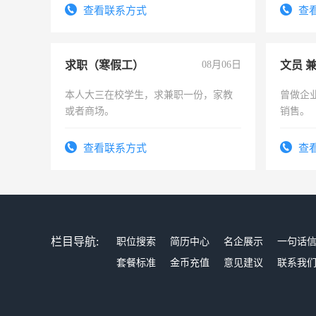
查看联系方式
查
求职（寒假工）
08月06日
文员 
本人大三在校学生，求兼职一份，家教
曾做企
或者商场。
销售。
查看联系方式
查
栏目导航:
职位搜索
简历中心
名企展示
一句话
套餐标准
金币充值
意见建议
联系我