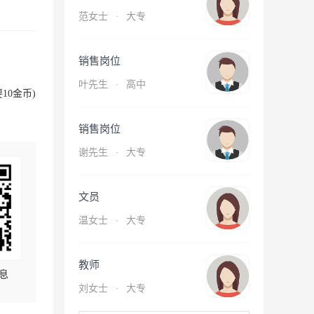
范女士
·
大专
销售岗位
叶先生
·
高中
10金币)
销售岗位
谢先生
·
大专
文员
温女士
·
大专
教师
息
刘女士
·
大专