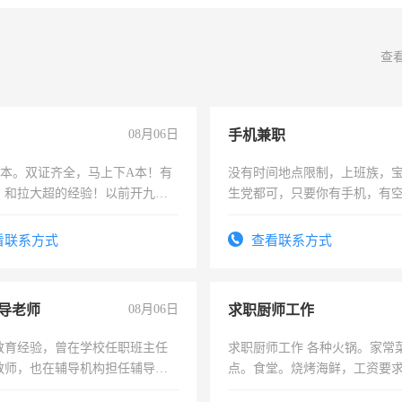
查
08月06日
手机兼职
，B本。双证齐全，马上下A本！有
没有时间地点限制，上班族，
，和拉大超的经验！以前开九米
生党都可，只要你有手机，有
土车
间，一单一结，一天二三十不
勤快的四五十，每天挣零花钱
看联系方式
查看联系方式
导老师
08月06日
求职厨师工作
教育经验，曾在学校任职班主任
求职厨师工作 各种火锅。家常
教师，也在辅导机构担任辅导教
点。食堂。烧烤海鲜，工资要求6
周一至周五辅导老师的工作
上