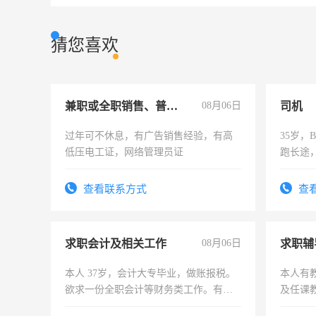
猜您喜欢
兼职或全职销售、普工、维修
08月06日
司机
过年可不休息，有广告销售经验，有高
35岁
低压电工证，网络管理员证
跑长途
六，渣
查看联系方式
查
求职会计及相关工作
08月06日
求职辅
本人 37岁，会计大专毕业，做账报税。
本人有
欲求一份全职会计等财务类工作。有会
及任课
计证
师，求